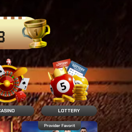
3
CASINO
LOTTERY
Provider Favorit