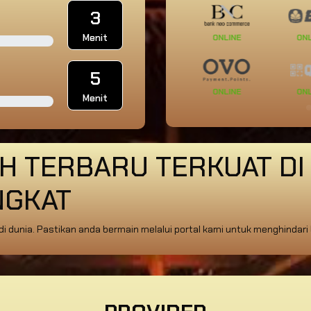
3
ONLINE
Menit
ONLINE
ONLINE
ON
5
ONLINE
ONLINE
ONLINE
ON
Menit
 TERBARU TERKUAT DI 
NGKAT
i dunia. Pastikan anda bermain melalui portal kami untuk menghindari 