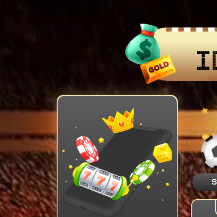
I
S
Layanan Customer