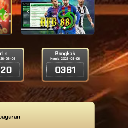
rlin
Bangkok
Bul
026-08-06
Kamis, 2026-08-06
Kamis, 
520
0361
7
bayaran