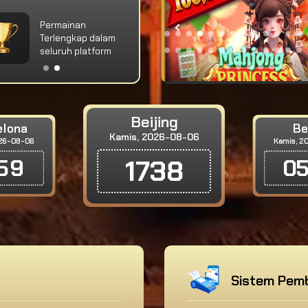
Permainan
Terlengkap dalam
seluruh platform
Beijing
elona
Be
Kamis, 2026-08-06
026-08-06
Kamis, 2
1738
59
0
Sistem Pem