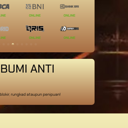
LINE
ONLINE
ONLINE
ONLINE
LINE
ONLINE
ONLINE
ONLINE
BUMI ANTI
blokir, rungkad ataupun penipuan!