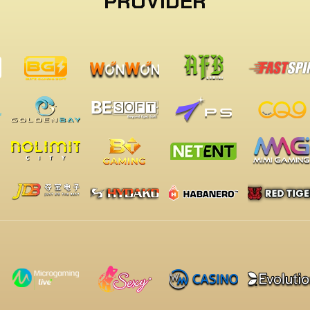
PROVIDER